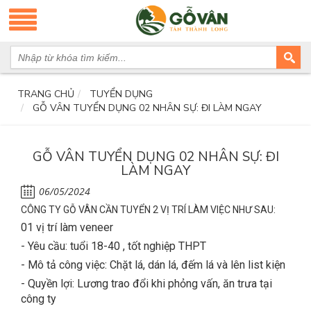
TRANG CHỦ
TUYỂN DỤNG
GỖ VÂN TUYỂN DỤNG 02 NHÂN SỰ: ĐI LÀM NGAY
GỖ VÂN TUYỂN DỤNG 02 NHÂN SỰ: ĐI
LÀM NGAY
06/05/2024
CÔNG TY GỖ VÂN CẦN TUYỂN 2 VỊ TRÍ LÀM VIỆC NHƯ SAU:
01 vị trí làm veneer
- Yêu cầu: tuổi 18-40 , tốt nghiệp THPT
- Mô tả công việc: Chặt lá, dán lá, đếm lá và lên list kiện
- Quyền lợi: Lương trao đổi khi phỏng vấn, ăn trưa tại
công ty