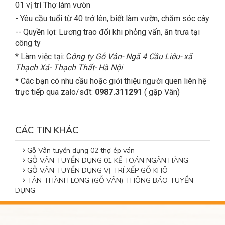
01 vị trí Thợ làm vườn
- Yêu cầu tuổi từ 40 trở lên, biết làm vườn, chăm sóc cây
-- Quyền lợi: Lương trao đổi khi phỏng vấn, ăn trưa tại
công ty
* Làm việc tại: C
ông ty Gỗ Vân- Ngã 4 Cầu Liêu- xã
Thạch Xá- Thạch Thất- Hà Nội
* Các bạn có nhu cầu hoặc giới thiệu người quen liên hệ
trực tiếp qua zalo/sđt:
0987.311291
( gặp Vân)
CÁC TIN KHÁC
Gỗ Vân tuyển dụng 02 thợ ép ván
GỖ VÂN TUYỂN DỤNG 01 KẾ TOÁN NGÂN HÀNG
GỖ VÂN TUYỂN DỤNG VỊ TRÍ XẾP GỖ KHÔ
TÂN THÀNH LONG (GỖ VÂN) THÔNG BÁO TUYỂN
DỤNG